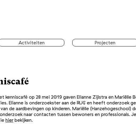
Activiteiten
Projecten
iscafé
et kenniscafé op 28 mei 2019 gaven Elianne Zijlstra en Mariëlle 
ies. Elianne is onderzoekster aan de RUG en heeft onderzoek g
van de aardbevingen op kinderen. Mariëlle (Hanzehogeschool) 
nderzoek naar contacten tussen bewoners en professionals. Je
tie
hier
bekijken.