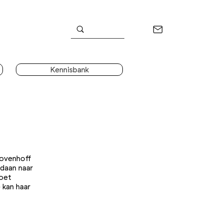
Kennisbank
Bovenhoff
edaan naar
doet
 kan haar