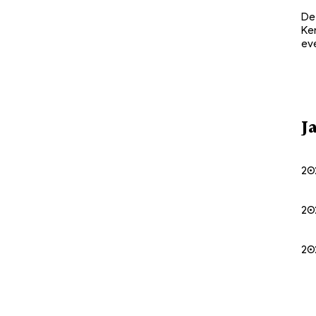
De
Ke
ev
J
20
20
20