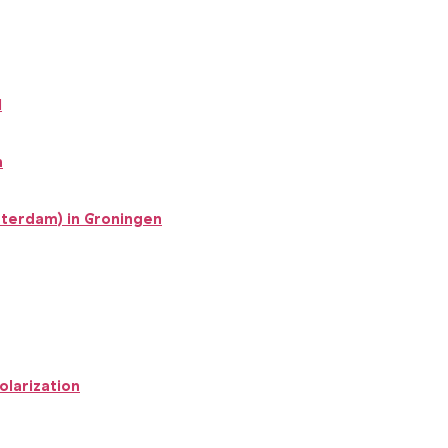
l
n
terdam) in Groningen
olarization