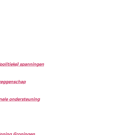
politieke) spanningen
 zeggenschap
nele ondersteuning
inning Groningen