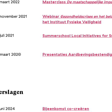
 maart 2022
Masterclass
De maatschappelijke impa
 november 2021
Webinar
Gezondheidscrises en het bel
het
Instituut
Fysieke Veiligheid
juli 2021
Summerschool Local Initiatives for
 maart 2020
Presentaties Aardbevingsbestendi
erslagen
juni 2024
Bijeenkomst co-creëren