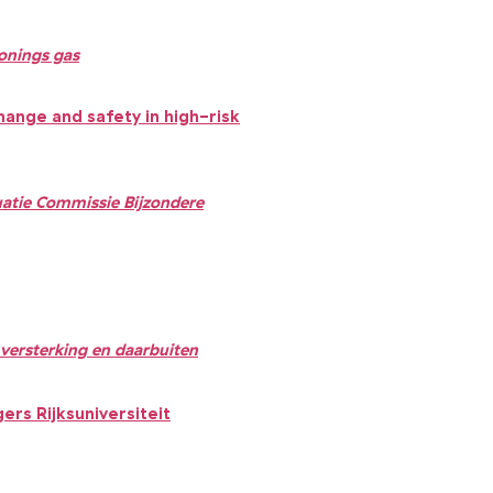
onings gas
change
and safety in high-risk
uatie Commissie Bijzondere
 versterking en daarbuiten
rs Rijksuniversiteit