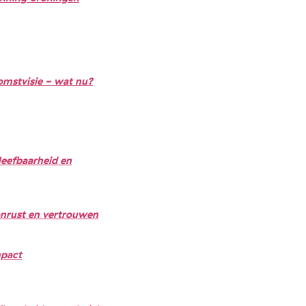
mstvisie - wat nu?
leefbaarheid en
onrust en vertrouwen
mpact