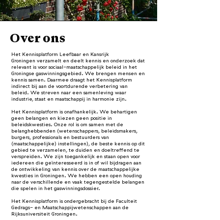
Over ons
Het Kennisplatform Leefbaar en Kansrijk
Groningen
verzamelt en deelt kennis en onderzoek dat
relevant is voor sociaal-maatschappelijk beleid in het
Groningse gaswinningsgebied. We brengen mensen en
kennis samen. Daarmee draagt het Kennisplatform
indirect bij aan de voortdurende verbetering van
beleid. We streven naar een samenleving waar
industrie, staat en maatschappij in harmonie zijn.
Het Kennisplatform is onafhankelijk. We behartigen
geen belangen en kiezen geen positie in
beleidskwesties. Onze rol is om samen met de
belanghebbenden (wetenschappers, beleidsmakers,
burgers, professionals en bestuurders van
(maatschappelijke) instellingen), de beste kennis op dit
gebied te verzamelen, te duiden en doeltreffend te
verspreiden. We zijn toegankelijk en staan open voor
iedereen die geïnteresseerd is in of wil bijdragen aan
de ontwikkeling van kennis over de maatschappelijke
kwesties in Groningen. We hebben een open houding
naar de verschillende en vaak tegengestelde belangen
die spelen in het gaswinningsdossier.
Het
Kennisplatform is ondergebracht bij de Faculteit
Gedrags- en Maatschappijwetenschappen aan de
Rijksuniversiteit Groningen.