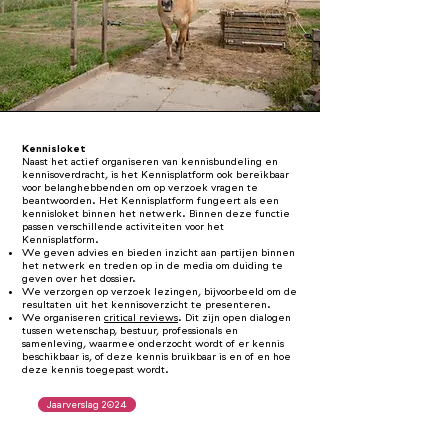
Kennisloket
Naast het actief organiseren van kennisbundeling en
kennisoverdracht, is het Kennisplatform ook bereikbaar
voor belanghebbenden om op verzoek vragen te
beantwoorden. Het Kennisplatform fungeert als een
kennisloket binnen het netwerk. Binnen deze functie
passen verschillende activiteiten voor het
Kennisplatform.
We geven advies en bieden inzicht aan partijen binnen
het netwerk en treden op in de media om duiding te
geven over het dossier.
We verzorgen op verzoek lezingen, bijvoorbeeld om de
resultaten uit het kennisoverzicht te presenteren.
We organiseren
critical reviews
. Dit zijn open dialogen
tussen wetenschap, bestuur, professionals en
samenleving, waarmee onderzocht wordt of er kennis
beschikbaar is, of deze kennis bruikbaar is en of en hoe
deze kennis toegepast wordt.
Jaarverslag 2024