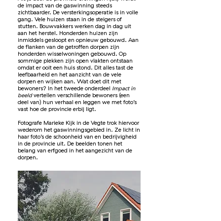
de impact van de gaswinning steeds
zichtbaarder. De versterkingsoperatie is in volle
gang. Vele huizen staan in de steigers of
stutten. Bouwvakkers werken dag in dag uit
aan het herstel. Honderden huizen zijn
inmiddels gesloopt en opnieuw gebouwd. Aan
de flanken van de getroffen dorpen zijn
honderden wisselwoningen gebouwd. Op
sommige plekken zijn open vlakten ontstaan
omdat er ooit een huis stond. Dit alles tast de
leefbaarheid en het aanzicht van de vele
dorpen en wijken aan. Wat doet dit met
bewoners? In het tweede onderdeel
Impact in
beeld
vertellen verschillende bewoners (een
deel van) hun verhaal en leggen we met foto’s
vast hoe de provincie erbij ligt.
Fotografe Marieke Kijk in de Vegte trok hiervoor
wederom het gaswinningsgebied in. Ze licht in
haar foto’s de schoonheid van en bedrijvigheid
in de provincie uit. De beelden tonen het
belang van erfgoed in het aangezicht van de
dorpen.