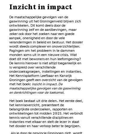
Inzicht in impact
De maatschappelijke gevolgen van de
gaswinning uit het Groningenveld blijven zich
ontwikkelen. Dit komt deels door de
gaswinning zelf en de aardbevingen, maar
zeker ook door het zoeken naar een goede
aanpak, onenigheid en door de vele
veranderingen in beleid en bestuur. Het dossier
wordt steeds complexer en onoverzichtelijker.
Pogingen om het probleem in te dammen
monden soms uit in een nieuwe crisis. Wat
doet dit met bewoners en hun leefomgeving?
De kennis hierover is niet altijd toegankelijk en
is verspreid over verschillende
onderzoeksgroepen, instellingen en instanties.
Het Kennisplatform Leefbaar en Kansrijk
Groningen geeft een overzicht van de gevolgen
met het boek:
Inzicht in impact. De
maatschappelijke gevolgen van de gaswinning
en denkrichtingen voor de toekomst.
Het boek bestaat uit drie delen. Het
eerste deel,
het kennisoverzicht,
presenteert de
belangrijkste onderzoeken, rapporten en
ontwikkelingen tot midden 2023. Het verbindt
kennis vanuit verschillende disciplines en
instanties met elkaar en stelt de lezer in staat
het dossier en haar verloop beter te begrijpen.
Als je door de provincie Groningen rijdt, wordt