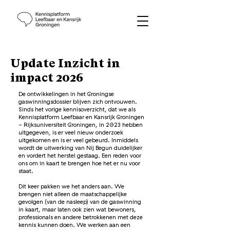
Update Inzicht in
impact 2026
De ontwikkelingen in het Groningse
gaswinningsdossier blijven zich ontvouwen.
Sinds het vorige kennisoverzicht, dat we als
Kennisplatform Leefbaar en Kansrijk Groningen
- Rijksuniversiteit Groningen, in 2023 hebben
uitgegeven, is er veel nieuw onderzoek
uitgekomen en is er veel gebeurd. Inmiddels
wordt de uitwerking van Nij Begun duidelijker
en vordert het herstel gestaag. Een reden voor
ons om in kaart te brengen hoe het er nu voor
staat.
Dit keer pakken we het anders aan. We
brengen niet alleen de maatschappelijke
gevolgen (van de nasleep) van de gaswinning
in kaart, maar laten ook zien wat bewoners,
professionals en andere betrokkenen met deze
kennis kunnen doen. We werken aan een