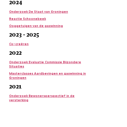
2024
Onderzoek De Staat van Groningen
Reactie Schoonebeek
Ooggetuigen van de gaswinning
2023 - 2025
Co-creëren
2022
Onderzoek Evaluatie Commissie Bijzondere
Situaties
Masterclasses Aardbevingen en gaswinning in
Groningen
2021
Onderzoek Bewonersperspectief in de
versterking
Het Nieuwe Noorden: een samenwerking met
DVHN