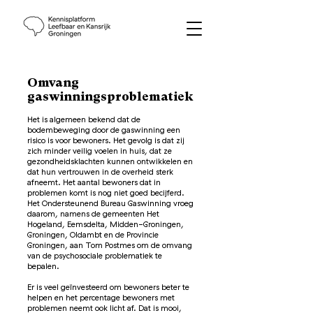
Omvang
gaswinningsproblematiek
Het is algemeen bekend dat de
bodembeweging door de gaswinning een
risico is voor bewoners. Het gevolg is dat zij
zich minder veilig voelen in huis, dat ze
gezondheidsklachten kunnen ontwikkelen en
dat hun vertrouwen in de overheid sterk
afneemt. Het aantal bewoners dat in
problemen komt is nog niet goed becijferd.
Het Ondersteunend Bureau Gaswinning vroeg
daarom, namens de gemeenten Het
Hogeland, Eemsdelta, Midden-Groningen,
Groningen, Oldambt en de Provincie
Groningen, aan Tom Postmes om de omvang
van de psychosociale problematiek te
bepalen.
Er is veel geïnvesteerd om bewoners beter te
helpen en het percentage bewoners met
problemen neemt ook licht af. Dat is mooi,