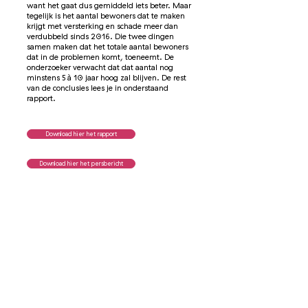
want het gaat dus gemiddeld iets beter. Maar
tegelijk is het aantal bewoners dat te maken
krijgt met versterking en schade meer dan
verdubbeld sinds 2016. Die twee dingen
samen maken dat het totale aantal bewoners
dat in de problemen komt, toeneemt. De
onderzoeker verwacht dat dat aantal nog
minstens 5 à 10 jaar hoog zal blijven.
​De rest
van de conclusies lees je in onderstaand
rapport.
Download hier het rapport
Download hier het persbericht