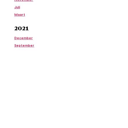
Juli
Maart
2021
December
September
Maart