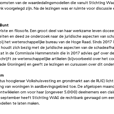
komsten van de waardedalingsmodellen die vanuit Stichting Waa
k voorgelegd zijn. Na de lezingen was er ruimte voor discussie
 Bunt
uriste en filosofe. Een groot deel van haar werkzame leven doce
iteiten en deed ze onderzoek naar de juridische aspecten van sc
 bij het wetenschappelijke bureau van de Hoge Raad. Sinds 2017 i
 houdt zich bezig met de juridische aspecten van de schadeafha
zat in de Commissie Hammerstein die in 2017 advies gaf over d
chrijft ze wetenschappelijke artikelen (bijvoorbeeld over het
ade Groningen) en geeft ze lezingen en cursussen over dit on
Kam
us hoogleraar Volkshuisvesting en grondmarkt aan de RUG) licht 
ng van woningen in aardbevingsgebied toe. De afgelopen maand
ntwikkelen om voor haar (ongeveer 5.000) deelnemers een cla
 september heeft Stichting WAG de rechtbank gevraagd om een
dellen te laten maken.