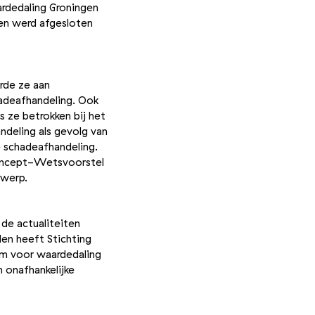
rdedaling Groningen
 en werd afgesloten
erde ze aan
hadeafhandeling. Ook
s ze betrokken bij het
ndeling als gevolg van
e schadeafhandeling.
 concept-Wetsvoorstel
derwerp.
de actualiteiten
en heeft Stichting
im voor waardedaling
 onafhankelijke