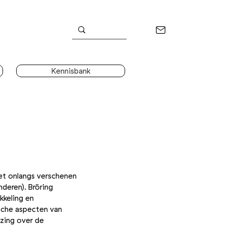
Kennisbank
et onlangs verschenen
deren). Bröring
kkeling en
ische aspecten van
zing over de