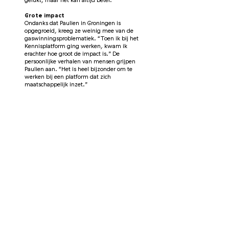
gelukt, maar het kan altijd beter.”
Grote impact
Ondanks dat Paulien in Groningen is
opgegroeid, kreeg ze weinig mee van de
gaswinningsproblematiek. “Toen ik bij het
Kennisplatform ging werken, kwam ik
erachter hoe groot de impact is.” De
persoonlijke verhalen van mensen grijpen
Paulien aan. “Het is heel bijzonder om te
werken bij een platform dat zich
maatschappelijk inzet.”
Een stichting voor zwerfdieren
Paulien reist veel. Toch heeft ze nog een
groot aantal plekken op haar bucket list
staan, waaronder: Mexico, Japan, Sicilië en
de Filipijnen. Verder zou ze ook graag naar
Zuid Afrika reizen om wijntours te doen en
om op safari te gaan. Paulien vindt het
moeilijk om te zien hoe zwaar zwerfdieren
het hebben in het buitenland. “Ik geef ze
vaak water of eten en wat liefde, maar het is
frustrerend dat ik niet meer voor ze kan
doen.’’ Haar droom is daarom het oprichten
van een stichting die dieren in het
buitenland opvangt en medische zorg
biedt.