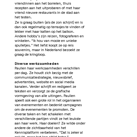
vriendinnen aan het borrelen, thuis
recepten aan het uitproberen of met haar
vriend nieuwe restaurants in de stad aan
het testen.
Ze is graag buiten (als de zon schijnt) en is
dan ook regelmatig op terrasjes te vinden of
lekker met haar katten op het balkon.
Andere hobby's zijn reizen, fotograferen en
winkelen. “Ik hou van mooie en unieke
spulletjes.’’ Het liefst koopt ze op reis
souvenirs, maar in Nederland bezoekt ze
graag de kringloop.
Diverse werkzaamheden
Paulien haar werkzaamheden verschillen
per dag. Ze houdt zich bezig met de
communicatiestrategie, nieuwsbrief,
advertenties, website en social media
kanalen. Verder schrijft en redigeert ze
teksten en verzorgt ze de grafische
vormgeving van alle uitingen. Paulien
speelt ook een grote rol in het organiseren
van evenementen en bedenkt campagnes
om de evenementen te promoten. De
diverse taken en het schakelen met
verschillende partijen vindt ze het leukste
aan haar werk. Haar doelen? Ze wilde onder
andere de zichtbaarheid van het
Kennisplatform verbeteren. “Dat is zeker al