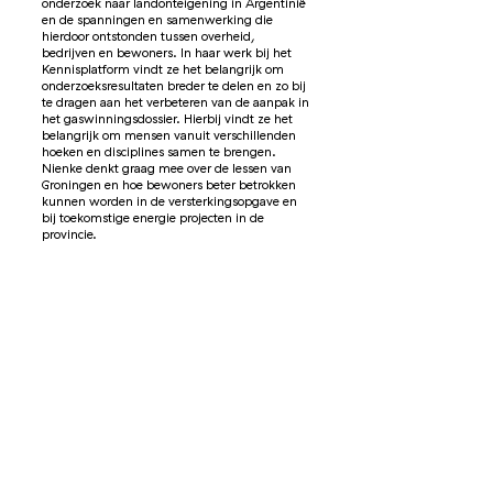
onderzoek naar landonteigening in Argentinië
en de spanningen en samenwerking die
hierdoor ontstonden tussen overheid,
bedrijven en bewoners. In haar werk bij het
Kennisplatform vindt ze het belangrijk om
onderzoeksresultaten breder te delen en zo bij
te dragen aan het verbeteren van de aanpak in
het gaswinningsdossier. Hierbij vindt ze het
belangrijk om mensen vanuit verschillenden
hoeken en disciplines samen te brengen.
Nienke denkt graag mee over de lessen van
Groningen en hoe bewoners beter betrokken
kunnen worden in de versterkingsopgave en
bij toekomstige energie projecten in de
provincie.
Interview