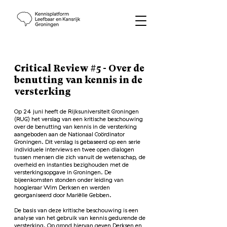
Critical Review #5 - Over de
benutting van kennis in de
versterking
Op 24 juni heeft de Rijksuniversiteit Groningen
(RUG) het verslag van een kritische beschouwing
over de benutting van kennis in de versterking
aangeboden aan de Nationaal Coördinator
Groningen. Dit verslag is gebaseerd op een serie
individuele interviews en twee open dialogen
tussen mensen die zich vanuit de wetenschap, de
overheid en instanties bezighouden met de
versterkingsopgave in Groningen. De
bijeenkomsten stonden onder leiding van
hoogleraar Wim Derksen en werden
georganiseerd door Mariëlle Gebben.
De basis van deze kritische beschouwing is een
analyse van het gebruik van kennis gedurende de
versterking. Op grond hiervan geven Derksen en