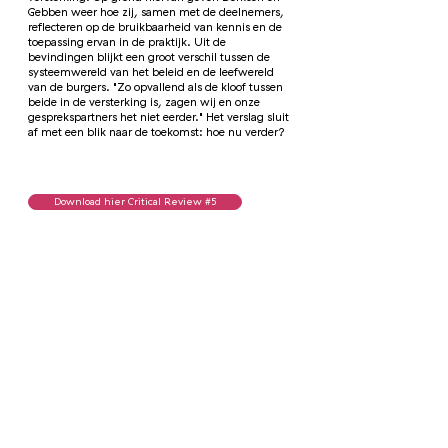
Gebben weer hoe zij, samen met de deelnemers,
reflecteren op de bruikbaarheid van kennis en de
toepassing ervan in de praktijk. Uit de
bevindingen blijkt een groot verschil tussen de
systeemwereld van het beleid en de leefwereld
van de burgers. "Zo opvallend als de kloof tussen
beide in de versterking is, zagen wij en onze
gesprekspartners het niet eerder." Het verslag sluit
af met een blik naar de toekomst: hoe nu verder?
Download hier Critical Review #5