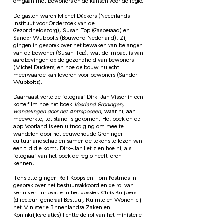
omgaan met bewoners en de kansen voor de regio.
De gasten waren Michel Dückers (Nederlands
Instituut voor Onderzoek van de
Gezondheidszorg), Susan Top (Gasberaad) en
Sander Wubbolts (Bouwend Nederland). Zij
gingen in gesprek over het bewaken van belangen
van de bewoner (Susan Top), wat de impact is van
aardbevingen op de gezondheid van bewoners
(Michel Dückers) en hoe de bouw nu echt
meerwaarde kan leveren voor bewoners (Sander
Wubbolts).
Daarnaast vertelde fotograaf Dirk-Jan Visser in een
korte film hoe het boek
Voorland Groningen,
wandelingen door het Antropoceen
, waar hij aan
meewerkte, tot stand is gekomen. Het boek en de
app Voorland is een uitnodiging om mee te
wandelen door het eeuwenoude Groninger
cultuurlandschap en samen de tekens te lezen van
een tijd die komt. Dirk-Jan liet zien hoe hij als
fotograaf van het boek de regio heeft leren
kennen.
Tenslotte gingen Rolf Koops en Tom Postmes in
gesprek over het bestuursakkoord en de rol van
kennis en innovatie in het dossier. Chris Kuijpers
(directeur-generaal Bestuur, Ruimte en Wonen bij
het Ministerie Binnenlandse Zaken en
Koninkrijksrelaties) lichtte de rol van het ministerie