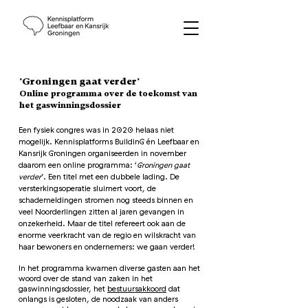
'Groningen gaat verder'
Online programma over de toekomst van
het gaswinningsdossier
Een fysiek congres was in 2020 helaas niet
mogelijk. Kennisplatforms BuildinG én Leefbaar en
Kansrijk Groningen
organiseerden
in november
daarom een online programma: ‘
Groningen gaat
verder
’. Een titel met een dubbele lading. De
versterkingsoperatie sluimert voort, de
schademeldingen stromen nog steeds binnen en
veel Noorderlingen zitten al jaren gevangen in
onzekerheid. Maar de titel refereert ook aan de
enorme veerkracht van de regio en wilskracht van
haar bewoners en ondernemers: we gaan verder!
In het programma kwamen diverse gasten aan het
woord over de stand van zaken in het
gaswinningsdossier, het
bestuursakkoord
dat
onlangs is gesloten, de noodzaak van anders