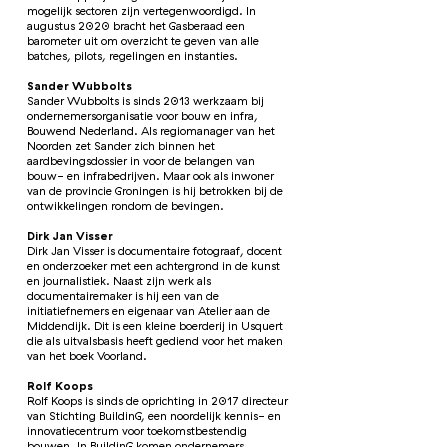
mogelijk sectoren zijn vertegenwoordigd. In
augustus 2020 bracht het Gasberaad een
barometer uit om overzicht te geven van alle
batches, pilots, regelingen en instanties.
Sander Wubbolts
Sander Wubbolts is sinds 2013 werkzaam bij
ondernemersorganisatie voor bouw en infra,
Bouwend Nederland. Als regiomanager van het
Noorden zet Sander zich binnen het
aardbevingsdossier in voor de belangen van
bouw- en infrabedrijven. Maar ook als inwoner
van de provincie Groningen is hij betrokken bij de
ontwikkelingen rondom de bevingen.
Dirk Jan Visser
Dirk Jan Visser is documentaire fotograaf, docent
en onderzoeker met een achtergrond in de kunst
en journalistiek. Naast zijn werk als
documentairemaker is hij een van de
initiatiefnemers en eigenaar van Atelier aan de
Middendijk. Dit is een kleine boerderij in Usquert
die als uitvalsbasis heeft gediend voor het maken
van het boek Voorland.
Rolf Koops
Rolf Koops is sinds de oprichting in 2017 directeur
van Stichting BuildinG, een noordelijk kennis- en
innovatiecentrum voor toekomstbestendig
bouwen. In BuildinG komen ondernemers,