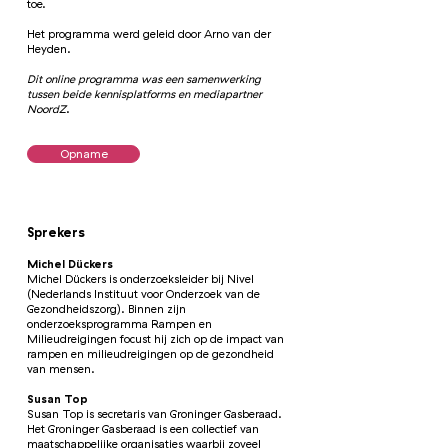
toe.
Het programma werd geleid door Arno van der
Heyden.
Dit online programma was een samenwerking
tussen beide kennisplatforms en mediapartner
NoordZ
.
Opname
Sprekers
Michel Dückers
Michel Dückers is onderzoeksleider bij Nivel
(Nederlands Instituut voor Onderzoek van de
Gezondheidszorg). Binnen zijn
onderzoeksprogramma Rampen en
Milieudreigingen focust hij zich op de impact van
rampen en milieudreigingen op de gezondheid
van mensen.
Susan Top
Susan Top is secretaris van Groninger Gasberaad.
Het Groninger Gasberaad is een collectief van
maatschappelijke organisaties waarbij zoveel