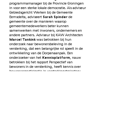
programmamanager bij de Provincie Groningen
in voor een sterke lokale democratie. Als adviseur
Gebiedsgericht Werken bij de Gemeente
Eemsdelta, adviseert
Sarah Spinder
de
gemeente over de manieren waarop
gemeentemedewerkers beter kunnen
samenwerken met inwoners, ondernemers en
andere partners. Adviseur bij KAW Architecten
Marcel Tankink
was betrokken bij hun
onderzoek naar bewonersbeleving in de
versterking, dat een belangrijke rol speelt in de
ontwikkeling van de Dorpenaanpak. Een
onderzoeker van het
Kennisplatform
, nauw
betrokken bij het rapport Perspectief van
bewoners in de versterking, heeft kennis over
bewonersparticipatie in versterkingstrajecten:
hoe worden bewoners al betrokken én hoe zou
dit beter kunnen?
Presentatie Kennisplatform