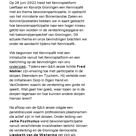
Op 28 juni 2022 hield het Kennisplatform
Leefbaar en Kansrijk Groningen een Kenniscafé
met als thema bewonersparticipatie. In opdracht
van het ministerie van Binnenlandse Zaken en
Koninkrijksrelaties hebben we in kaart gebracht
hoe bewonersparticipatie naar een hoger niveau
getild kan worden in de versterkingsopgave en
het toekomstperspectief van Groningen. Dit
actuele thema en onze bevindingen brachten we
onder de aandacht tijdens het Kenniscafé.
We begonnen het Kenniscafé met een
introductie vanuit het Kennisplatform en een
toelichting op de bevindingen van on
s
onderzoek
.
Tijdens een Q&A sessie lichtte
Fred
Mahler
zijn ervaring toe met participatie in de
dorpen Steendam en Tjuchem. Hij vertelde over
de initiatieven Dorp in Eigen Hand en
VanOnderen waarin de versterking een grote rol
speelt. Wat gaat hier goed, waar lopen ze in de
dorpen tegenaan en hoe kunnen andere dorpen
hiervan leren?
Na afloop van de Q&A sessie volgde een
paneldiscussie waarin professionals plaatsnamen
die actief zijn in het dossier. Onder leiding van
Jelte Posthumus
werd bewonersparticipatie
vanuit verschillende invalshoeken belicht: binnen
de versterking en de Groningse democratie.
Liesbeth van de Wetering
zet zich als