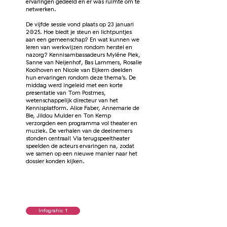
ervaringen gedeeld en er was ruimte om te
netwerken
.
De vijfde sessie vond plaats op 23 januari
2025.
Hoe biedt je steun en lichtpuntjes
aan een gemeenschap? En wat kunnen we
leren van werkwijzen rondom herstel en
nazorg? Kennisambassadeurs Myléne Piek,
Sanne van Neijenhof, Bas Lammers, Rosalie
Koolhoven en Nicole van Eijkern deelden
hun ervaringen rondom deze thema’s. De
middag werd ingeleid met een korte
presentatie van Tom Postmes,
wetenschappelijk directeur van het
Kennisplatform.
Alice Faber, Annemarie de
Bie, Jildou Mulder en Ton Kemp
verzorgden een programma vol theater en
muziek. De verhalen van de deelnemers
stonden centraal! Via terugspeeltheater
speelden de acteurs ervaringen na, zodat
we samen op een nieuwe manier naar het
dossier konden kijken.
Infograhic 1