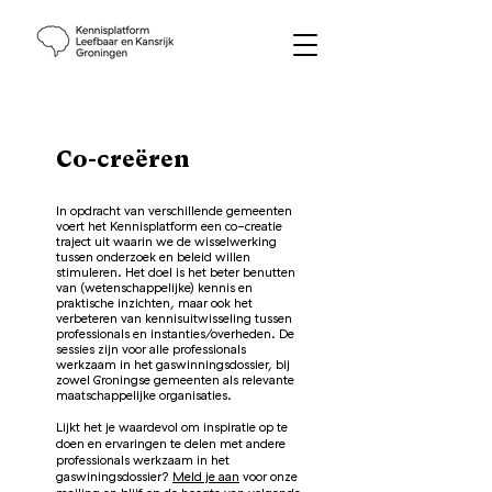
Co-creëren
In opdracht van verschillende gemeenten
voert het Kennisplatform een co-creatie
traject uit waarin we de wisselwerking
tussen onderzoek en beleid willen
stimuleren. Het doel is het beter benutten
van (wetenschappelijke) kennis en
praktische inzichten, maar ook het
verbeteren van kennisuitwisseling tussen
professionals en instanties/overheden.
De
sessies zijn voor alle professionals
werkzaam in het gaswinningsdossier, bij
zowel Groningse gemeenten als relevante
maatschappelijke organisaties.
Lijkt het je waardevol om inspiratie op te
doen en ervaringen te delen met andere
professionals werkzaam in het
gaswiningsdossier?
Meld je aan
voor onze