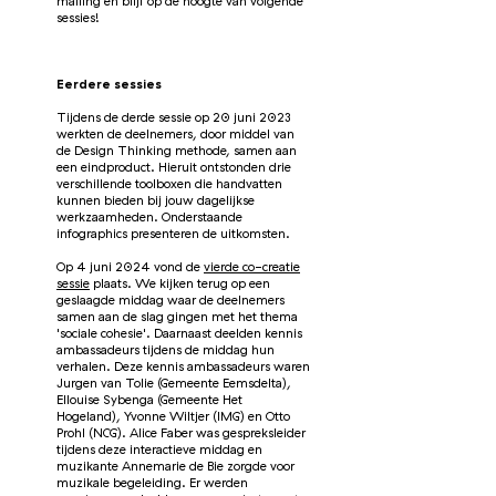
mailing en blijf op de hoogte van volgende
sessies!
Eerdere sessies
Tijdens de derde sessie op 20 juni 2023
werkten de deelnemers, door middel van
de Design Thinking methode, samen aan
een eindproduct. Hieruit ontstonden drie
verschillende toolboxen die handvatten
kunnen bieden bij jouw dagelijkse
werkzaamheden. Onderstaande
infographics presenteren de uitkomsten.
Op 4 juni 2024 vond de
vierde co-creatie
sessie
plaats. We kijken terug op een
geslaagde middag waar de deelnemers
samen aan de slag gingen met het thema
'sociale cohesie'. Daarnaast deelden kennis
ambassadeurs tijdens de middag hun
verhalen. Deze kennis ambassadeurs waren
Jurgen van Tolie (Gemeente Eemsdelta),
Ellouise Sybenga (Gemeente
Het
Hogeland),
Yvonne Wiltjer (IMG) en Otto
Prohl (NCG). Alice Faber was gespreksleider
tijdens deze interactieve middag en
muzikante Annemarie de Bie zorgde voor
muzikale begeleiding. Er werden