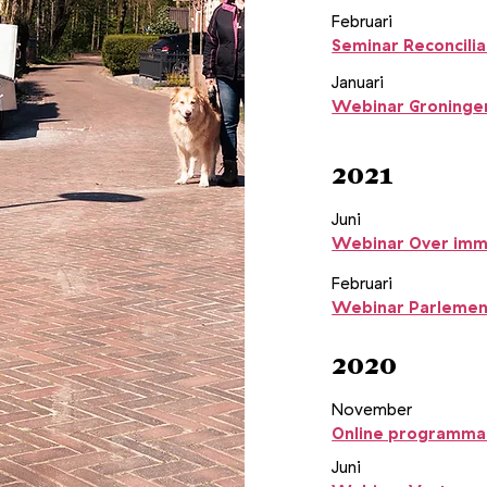
Februari
Seminar Reconcilia
Januari
Webinar Groninge
2021
Juni
Webinar Over imma
Februari
Webinar Parlement
2020
November
Online programma 
Juni