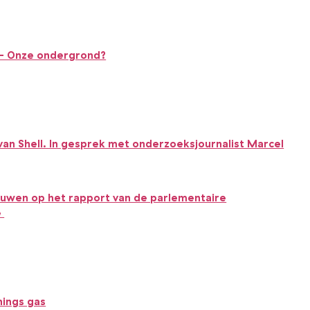
 - Onze ondergrond?
 van Shell. In gesprek met onderzoeksjournalist Marcel
uwen op het rapport van de parlementaire
e
nings gas