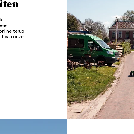
iten
ok
ere
online terug
cht van onze